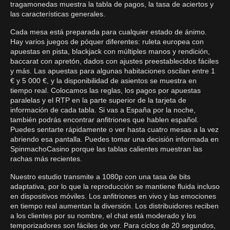
tragamonedas muestra la tabla de pagos, la tasa de aciertos y
las características generales.
Cada mesa está preparada para cualquier estado de ánimo.
Hay varios juegos de póquer diferentes: ruleta europea con
apuestas en pista, blackjack con múltiples manos y rendición,
baccarat con apretón, dados con ajustes preestablecidos fáciles
y más. Las apuestas para algunas habitaciones oscilan entre 1
€ y 5 000 €, y la disponibilidad de asientos se muestra en
tiempo real. Colocamos las reglas, los pagos por apuestas
paralelas y el RTP en la parte superior de la tarjeta de
información de cada tabla. Si vas a España por la noche,
también podrás encontrar anfitriones que hablen español.
Puedes sentarte rápidamente o ver hasta cuatro mesas a la vez
abriendo esa pantalla. Puedes tomar una decisión informada en
SpinmachoCasino porque las tablas calientes muestran las
rachas más recientes.
Nuestro estudio transmite a 1080p con una tasa de bits
adaptativa, por lo que la reproducción se mantiene fluida incluso
en dispositivos móviles. Los anfitriones en vivo y las emociones
en tiempo real aumentan la diversión. Los distribuidores reciben
a los clientes por su nombre, el chat está moderado y los
temporizadores son fáciles de ver. Para ciclos de 20 segundos,