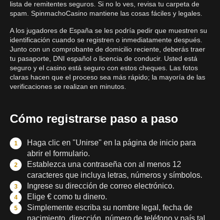
lista de remitentes seguros. Si no lo ves, revisa tu carpeta de
spam. SpinmachoCasino mantiene las cosas fáciles y legales.
A los jugadores de España se les podría pedir que muestren su
identificación cuando se registren o inmediatamente después.
Junto con un comprobante de domicilio reciente, deberás traer
tu pasaporte, DNI español o licencia de conducir. Usted está
seguro y el casino está seguro con estos cheques. Las fotos
claras hacen que el proceso sea más rápido; la mayoría de las
verificaciones se realizan en minutos.
Cómo registrarse paso a paso
Haga clic en "Unirse" en la página de inicio para
abrir el formulario.
Establezca una contraseña con al menos 12
caracteres que incluya letras, números y símbolos.
Ingrese su dirección de correo electrónico.
Elige € como tu dinero.
Simplemente escriba su nombre legal, fecha de
nacimiento, dirección, número de teléfono y país tal