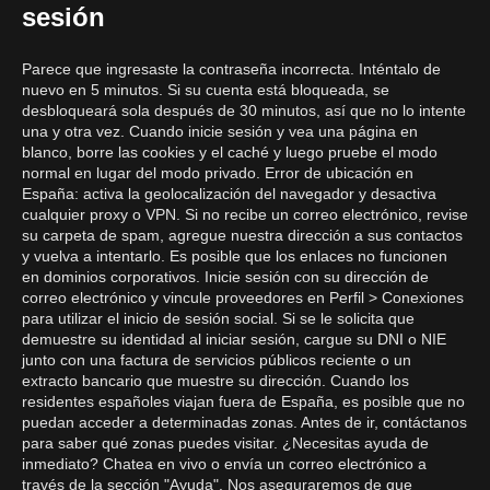
sesión
Parece que ingresaste la contraseña incorrecta. Inténtalo de
nuevo en 5 minutos. Si su cuenta está bloqueada, se
desbloqueará sola después de 30 minutos, así que no lo intente
una y otra vez. Cuando inicie sesión y vea una página en
blanco, borre las cookies y el caché y luego pruebe el modo
normal en lugar del modo privado. Error de ubicación en
España: activa la geolocalización del navegador y desactiva
cualquier proxy o VPN. Si no recibe un correo electrónico, revise
su carpeta de spam, agregue nuestra dirección a sus contactos
y vuelva a intentarlo. Es posible que los enlaces no funcionen
en dominios corporativos. Inicie sesión con su dirección de
correo electrónico y vincule proveedores en Perfil > Conexiones
para utilizar el inicio de sesión social. Si se le solicita que
demuestre su identidad al iniciar sesión, cargue su DNI o NIE
junto con una factura de servicios públicos reciente o un
extracto bancario que muestre su dirección. Cuando los
residentes españoles viajan fuera de España, es posible que no
puedan acceder a determinadas zonas. Antes de ir, contáctanos
para saber qué zonas puedes visitar. ¿Necesitas ayuda de
inmediato? Chatea en vivo o envía un correo electrónico a
través de la sección "Ayuda". Nos aseguraremos de que