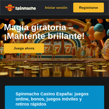
Iniciar sesión
Registrarse
Magia giratoria –
¡Mantente brillante!
Juega ahora
Spinmacho Casino España: juegos
online, bonos, juegos móviles y
retiros rápidos