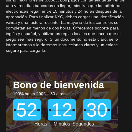
diario máximo es de 5.000€. Los pagos con tarjeta tardan entre
uno y tres días bancarios en llegar, mientras que las billeteras
electrónicas llegan entre 15 minutos y 24 horas después de la
aprobación. Para finalizar KYC, debes cargar una identificación
válida y una factura reciente. La mayoría de los controles se
completan en menos de dos horas. Ofrecemos soporte para
inglés y español, y utilizamos reglas locales que hacen que el
juego sea más seguro. Si un documento no está claro, se lo
informaremos y le daremos instrucciones claras y un enlace
seguro para cargarlo.
Bono de bienvenida
100% hasta 200€ + 50 giros
52
12
28
Horas
Minutos
Segundos