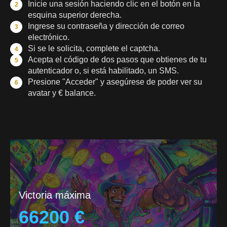
Inicie una sesión haciendo clic en el botón en la
esquina superior derecha.
Ingrese su contraseña y dirección de correo
electrónico.
Si se le solicita, complete el captcha.
Acepta el código de dos pasos que obtienes de tu
autenticador o, si está habilitado, un SMS.
Presione "Acceder" y asegúrese de poder ver su
avatar y € balance.
Victoria máxima
66200 €