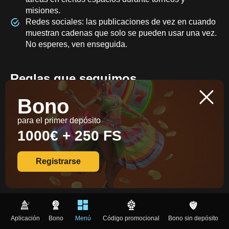
misiones.
Redes sociales: las publicaciones de vez en cuando
muestran cadenas que solo se pueden usar una vez.
No esperes, ven enseguida.
Reglas que seguimos
Bono
A menos que se indique lo contrario, el depósito
mínimo es €20 y los fondos de bonificación deben
para el primer depósito
apostarse 35 veces antes de poder retirarse.
1000€ + 250 FS
Las máquinas tragamonedas cuentan para 100 %,
live tables for 10% y algunos juegos no cuentan en
absoluto durante la transferencia.
Registrarse
Hay diferentes límites de retiro para cada oferta, pero
lo máximo que puedes apostar en cada ronda es €5.
En la página de promoción, siempre enumeramos los títulos
Aplicación
Bono
Menú
Código promocional
Bono sin depósito
que no son elegibles, el tiempo en que caducan y las regiones
donde se pueden usar. Si un código dice "inválido", significa que