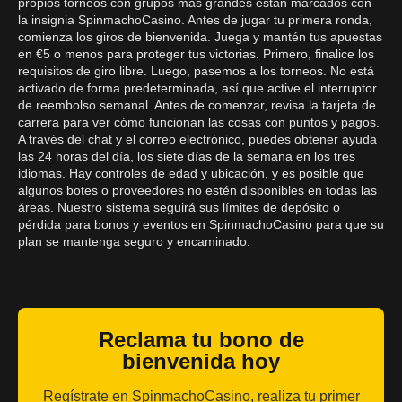
propios torneos con grupos más grandes están marcados con
la insignia SpinmachoCasino. Antes de jugar tu primera ronda,
comienza los giros de bienvenida. Juega y mantén tus apuestas
en €5 o menos para proteger tus victorias. Primero, finalice los
requisitos de giro libre. Luego, pasemos a los torneos. No está
activado de forma predeterminada, así que active el interruptor
de reembolso semanal. Antes de comenzar, revisa la tarjeta de
carrera para ver cómo funcionan las cosas con puntos y pagos.
A través del chat y el correo electrónico, puedes obtener ayuda
las 24 horas del día, los siete días de la semana en los tres
idiomas. Hay controles de edad y ubicación, y es posible que
algunos botes o proveedores no estén disponibles en todas las
áreas. Nuestro sistema seguirá sus límites de depósito o
pérdida para bonos y eventos en SpinmachoCasino para que su
plan se mantenga seguro y encaminado.
Reclama tu bono de
bienvenida hoy
Regístrate en SpinmachoCasino, realiza tu primer