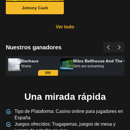
Johnny Cash
Ver todo
Nuestros ganadores
Bierhaus
Miles Bellhouse And The Ge
Shane
Girls are screaming
50€
Una mirada rápida
Tipo de Plataforma: Casino online para jugadores en
España
Juegos ofrecidos: Tragaperras, juegos de mesa y