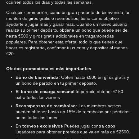
ocurren todos los días y todas las semanas.
Cualquier promoción, como un gran paquete de bienvenida, un
montón de giros gratis o reembolsos, tiene como objetivo
ayudarte a jugar más y ganar más. Cuando un nuevo usuario
realiza su primer depósito, obtiene un bono que puede ser de
hasta €500 y giros gratis adicionales en tragamonedas
populares. Para obtener esta oferta, todo lo que tienes que
hacer es registrarte, confirmar tu cuenta y depositar al menos
€20.
Ofertas promocionales más importantes
Bono de bienvenida:
Obtén hasta €500 en giros gratis y
un bono de partido en tu primer depósito.
El bono de recarga semanal
te permite obtener €150
extra todos los viernes.
Recompensas de reembolso:
Los miembros activos
pueden obtener hasta un 15% de reembolso por pérdidas
netas todos los lunes.
En torneos exclusivos
Puedes jugar contra otros
jugadores para obtener premios que valen más de €2500.