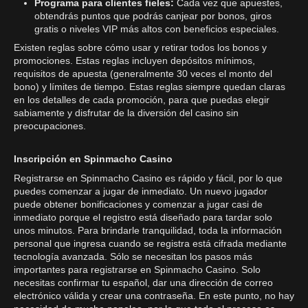
Programa para clientes fieles:
Cada vez que apuestes,
obtendrás puntos que podrás canjear por bonos, giros
gratis o niveles VIP más altos con beneficios especiales.
Existen reglas sobre cómo usar y retirar todos los bonos y
promociones. Estas reglas incluyen depósitos mínimos,
requisitos de apuesta (generalmente 30 veces el monto del
bono) y límites de tiempo. Estas reglas siempre quedan claras
en los detalles de cada promoción, para que puedas elegir
sabiamente y disfrutar de la diversión del casino sin
preocupaciones.
Inscripción en Spinmacho Casino
Registrarse en Spinmacho Casino es rápido y fácil, por lo que
puedes comenzar a jugar de inmediato. Un nuevo jugador
puede obtener bonificaciones y comenzar a jugar casi de
inmediato porque el registro está diseñado para tardar solo
unos minutos. Para brindarle tranquilidad, toda la información
personal que ingresa cuando se registra está cifrada mediante
tecnología avanzada. Sólo se necesitan los pasos más
importantes para registrarse en Spinmacho Casino. Solo
necesitas confirmar tu español, dar una dirección de correo
electrónico válida y crear una contraseña. En este punto, no hay