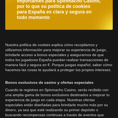
importantes para Spinmacho Casino,
por lo que su política de cookies
para España es clara y segura en
todo momento
Nuestra política de cookies explica cómo recopilamos y
utilizamos información para mejorar su experiencia de juego,
brindarle acceso a bonos especiales y asegurarnos de que
todos los jugadores España puedan realizar transacciones de
manera fácil y segura en €. Porque juegas español, saber cómo
hacemos las cosas te ayudará a proteger tus propios intereses.
Bonos exclusivos de casino y ofertas especiales
Cuando te registres en Spinmacho Casino, serás recibido con
una amplia gama de bonos exclusivos destinados a mejorar tu
experiencia de juego en cada etapa. Nuestras ofertas
especiales están diseñadas para brindarle mucho más por su
dinero, ya sea que esté realizando su primer depósito o
buscando recompensas continuas a través de eventos que