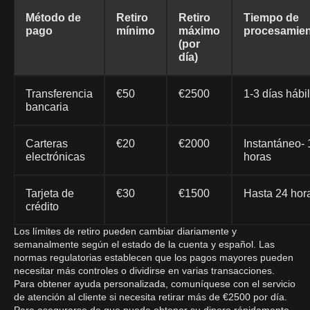
Método de
Retiro
Retiro
Tiempo de
pago
mínimo
máximo
procesamie
(por
día)
Transferencia
€50
€2500
1-3 días hábi
bancaria
Carteras
€20
€2000
Instantáneo- 
electrónicas
horas
Tarjeta de
€30
€1500
Hasta 24 hor
crédito
Los límites de retiro pueden cambiar diariamente y
semanalmente según el estado de la cuenta y español. Las
normas regulatorias establecen que los pagos mayores pueden
necesitar más controles o dividirse en varias transacciones.
Para obtener ayuda personalizada, comuníquese con el servicio
de atención al cliente si necesita retirar más de €2500 por día.