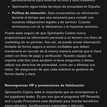
periódicamente para detectar errores y usos indebidos.
Spinmacho sigue todas las leyes de privacidad en España.
Política de retención:
Solo conservamos su información
durante el tiempo que sea necesario para cumplir con
nuestras obligaciones legales y de servicio. Cuando
terminamos con él, lo eliminamos o lo hacemos anónimo.
Puede estar seguro de que Spinmacho Casino nunca
proporcionará su información personal a un tercero con fines de
marketing sin su permiso. Aún así, se puede enviar información
limitada de forma segura a socios confiables que deben
mantenerla en secreto de la misma manera estricta que lo hace
usted con fines de pago y verificación. Nuestro equipo de
soporte está listo para ayudarlo si tiene preguntas o desea
utilizar sus derechos de privacidad, como ver o eliminar sus
datos. Se asegurarán de que cada solicitud se gestione de
forma rápida y clara.
Recompensas VIP y promociones de fidelización
Spinmacho Casino sabe lo importante que es recompensar a
los jugadores leales. Es por eso que el programa VIP Rewards
and Loyalty Promotions está diseñado para brindar beneficios
especializados, bonificaciones especiales y atención