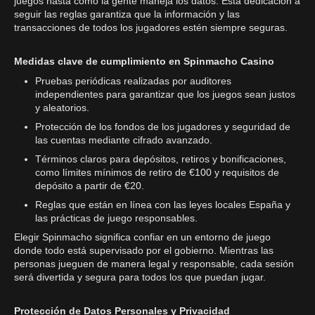
juegos hasta cómo la gente maneja los datos. Esta dedicación a
seguir las reglas garantiza que la información y las
transacciones de todos los jugadores estén siempre seguras.
Medidas clave de cumplimiento en Spinmacho Casino
Pruebas periódicas realizadas por auditores
independientes para garantizar que los juegos sean justos
y aleatorios.
Protección de los fondos de los jugadores y seguridad de
las cuentas mediante cifrado avanzado.
Términos claros para depósitos, retiros y bonificaciones,
como límites mínimos de retiro de €100 y requisitos de
depósito a partir de €20.
Reglas que están en línea con las leyes locales España y
las prácticas de juego responsables.
Elegir Spinmacho significa confiar en un entorno de juego
donde todo está supervisado por el gobierno. Mientras las
personas jueguen de manera legal y responsable, cada sesión
será divertida y segura para todos los que puedan jugar.
Protección de Datos Personales y Privacidad